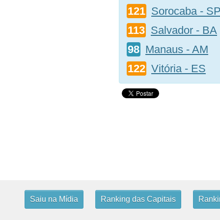
121
Sorocaba - S
113
Salvador - BA
98
Manaus - AM
122
Vitória - ES
Saiu na Mídia
Ranking das Capitais
Rankin