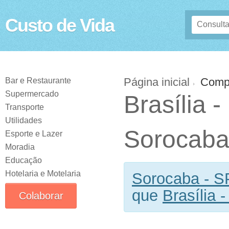
Custo de Vida
Página inicial
Comp
Bar e Restaurante
Supermercado
Brasília -
Transporte
Utilidades
Sorocaba
Esporte e Lazer
Moradia
Educação
Hotelaria e Motelaria
Sorocaba - S
que
Brasília 
Colaborar