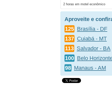
2 horas em motel econômico
Aproveite e confi
125
Brasília - DF
137
Cuiabá - MT
113
Salvador - BA
100
Belo Horizont
98
Manaus - AM