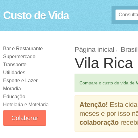
Custo de Vida
Página inicial
Brasil
Bar e Restaurante
Supermercado
Vila Rica
Transporte
Utilidades
Esporte e Lazer
Compare o custo de vida de
V
Moradia
Educação
Atenção!
Esta cida
Hotelaria e Motelaria
meses e por isso n
Colaborar
colaboração
recebi