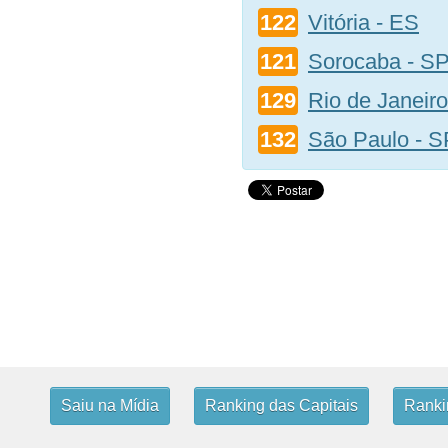
122
Vitória - ES
121
Sorocaba - S
129
Rio de Janeiro
132
São Paulo - S
Saiu na Mídia
Ranking das Capitais
Rankin