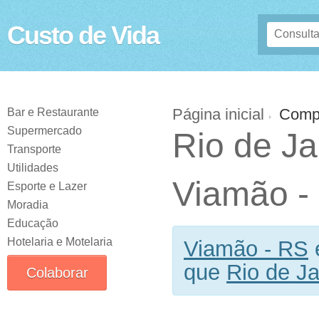
Custo de Vida
Página inicial
Comp
Bar e Restaurante
Supermercado
Rio de Ja
Transporte
Utilidades
Viamão -
Esporte e Lazer
Moradia
Educação
Hotelaria e Motelaria
Viamão - RS
que
Rio de Ja
Colaborar