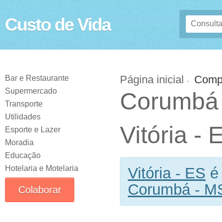
Custo de Vida
Página inicial
Comp
Bar e Restaurante
Supermercado
Corumbá
Transporte
Utilidades
Vitória - 
Esporte e Lazer
Moradia
Educação
Hotelaria e Motelaria
Vitória - ES
Corumbá - M
Colaborar