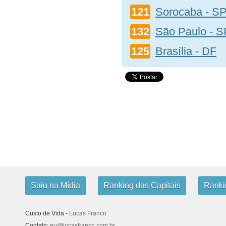
121
Sorocaba - S
132
São Paulo - S
125
Brasília - DF
Saiu na Mídia
Ranking das Capitais
Rankin
Custo de Vida -
Lucas Franco
Contato:
eu@lucasfranco.com.br