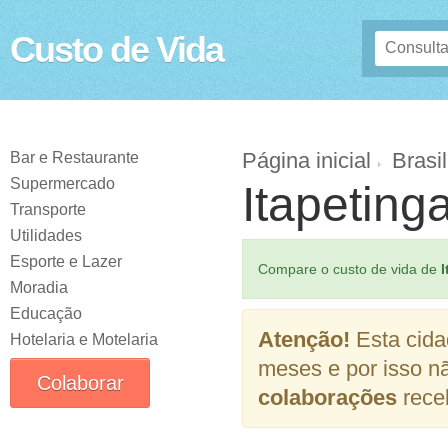
Custo de Vida
Página inicial
Brasil
Bar e Restaurante
Supermercado
Itapeting
Transporte
Utilidades
Esporte e Lazer
Compare o custo de vida de
I
Moradia
Educação
Atenção!
Esta cida
Hotelaria e Motelaria
meses e por isso n
Colaborar
colaborações
receb