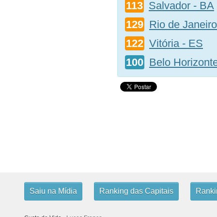
113
Salvador - BA
129
Rio de Janeiro
122
Vitória - ES
100
Belo Horizont
Saiu na Mídia
Ranking das Capitais
Rankin