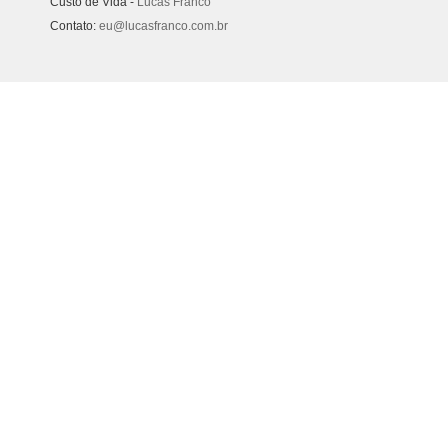
Custo de Vida -
Lucas Franco
Contato:
eu@lucasfranco.com.br